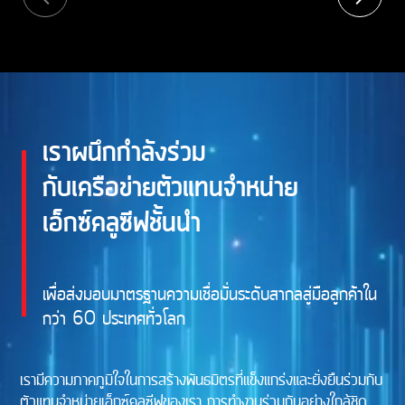
เราผนึกกำลังร่วม
กับเครือข่ายตัวแทนจำหน่าย
เอ็กซ์คลูซีฟชั้นนำ
เพื่อส่งมอบมาตรฐานความเชื่อมั่นระดับสากลสู่มือลูกค้าใน
กว่า 60 ประเทศทั่วโลก
เรามีความภาคภูมิใจในการสร้างพันธมิตรที่แข็งแกร่งและยั่งยืนร่วมกับ
ตัวแทนจำหน่ายเอ็กซ์คลูซีฟของเรา การทำงานร่วมกันอย่างใกล้ชิด