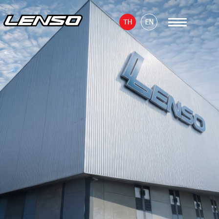
TH
EN