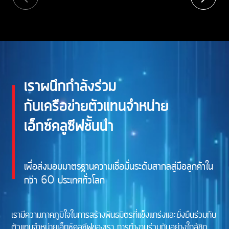
เราผนึกกำลังร่วม
กับเครือข่ายตัวแทนจำหน่าย
เอ็กซ์คลูซีฟชั้นนำ
เพื่อส่งมอบมาตรฐานความเชื่อมั่นระดับสากลสู่มือลูกค้าใน
กว่า 60 ประเทศทั่วโลก
เรามีความภาคภูมิใจในการสร้างพันธมิตรที่แข็งแกร่งและยั่งยืนร่วมกับ
ตัวแทนจำหน่ายเอ็กซ์คลูซีฟของเรา การทำงานร่วมกันอย่างใกล้ชิด