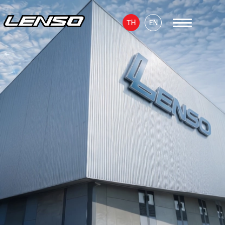
TH
EN