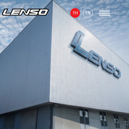
TH
EN