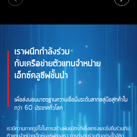
เราผนึกกำลังร่วม
กับเครือข่ายตัวแทนจำหน่าย
เอ็กซ์คลูซีฟชั้นนำ
เพื่อส่งมอบมาตรฐานความเชื่อมั่นระดับสากลสู่มือลูกค้าใน
กว่า 60 ประเทศทั่วโลก
เรามีความภาคภูมิใจในการสร้างพันธมิตรที่แข็งแกร่งและยั่งยืนร่วมกับ
ตัวแทนจำหน่ายเอ็กซ์คลูซีฟของเรา การทำงานร่วมกันอย่างใกล้ชิด