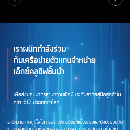
เราผนึกกำลังร่วม
กับเครือข่ายตัวแทนจำหน่าย
เอ็กซ์คลูซีฟชั้นนำ
เพื่อส่งมอบมาตรฐานความเชื่อมั่นระดับสากลสู่มือลูกค้าใน
กว่า 60 ประเทศทั่วโลก
เรามีความภาคภูมิใจในการสร้างพันธมิตรที่แข็งแกร่งและยั่งยืนร่วมกับ
ตัวแทนจำหน่ายเอ็กซ์คลูซีฟของเรา การทำงานร่วมกันอย่างใกล้ชิด