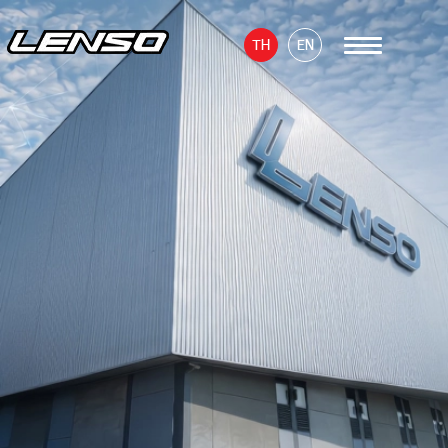
TH
EN